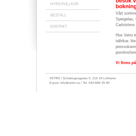
besök 
HYRESVILLKOR
bokning
Vårt sortime
BESTÄLL
Speigelau, 
Carlströms –
KONTAKT
Hos Vetro k
tallrikar, l
pressokann
porslinsfor
Vi finns p
VETRO / Schaktugnsgatan 5, 216 16 Limhamn
E-post.
info@vetro.nu / Tel. 040-689 35 90