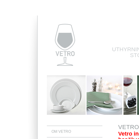
UTHYRNIN
ST
VETRO |
OM VETRO
Vetro i